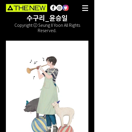
수구리_윤승일
Copyright ⓒ Seung Il Yoon All Rights
Reserved.