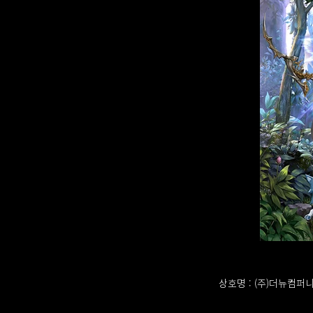
상호명 : (주)더뉴컴퍼니 