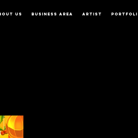
bout us
Business Area
Artist
Portfol
O